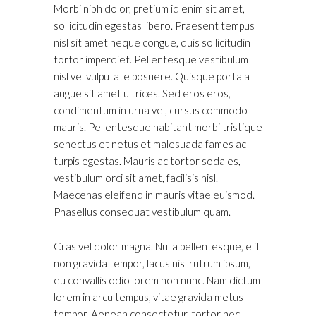
Morbi nibh dolor, pretium id enim sit amet,
sollicitudin egestas libero. Praesent tempus
nisl sit amet neque congue, quis sollicitudin
tortor imperdiet. Pellentesque vestibulum
nisl vel vulputate posuere. Quisque porta a
augue sit amet ultrices. Sed eros eros,
condimentum in urna vel, cursus commodo
mauris. Pellentesque habitant morbi tristique
senectus et netus et malesuada fames ac
turpis egestas. Mauris ac tortor sodales,
vestibulum orci sit amet, facilisis nisl.
Maecenas eleifend in mauris vitae euismod.
Phasellus consequat vestibulum quam.
Cras vel dolor magna. Nulla pellentesque, elit
non gravida tempor, lacus nisl rutrum ipsum,
eu convallis odio lorem non nunc. Nam dictum
lorem in arcu tempus, vitae gravida metus
tempor. Aenean consectetur, tortor nec